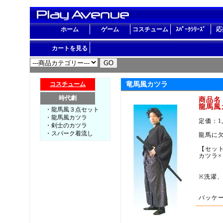
ホーム
ゲーム
コスチューム
ｽﾊﾟｰｸｼﾘｰｽﾞ
応
カートを見る
コスチューム
竜馬風カツラ
時代劇
商品名
龍馬風
・龍馬風３点セット
・龍馬風カツラ
定価：1
・剣士のカツラ
・スパーク着流し
龍馬に
【セッ
カツラ
※洗濯
パッケー