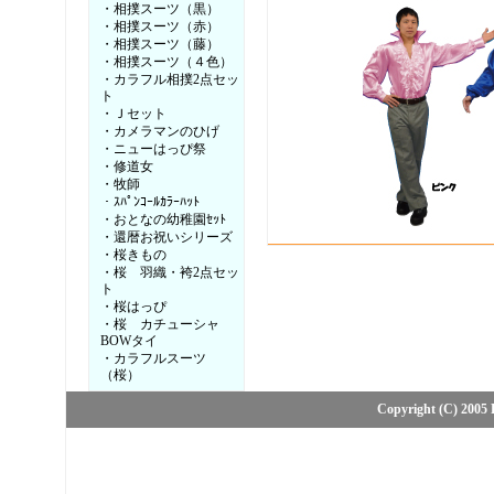
・相撲スーツ（黒）
・相撲スーツ（赤）
・相撲スーツ（藤）
・相撲スーツ（４色）
・カラフル相撲2点セッ
ト
・Ｊセット
・カメラマンのひげ
・ニューはっぴ祭
・修道女
・牧師
・ｽﾊﾟﾝｺｰﾙｶﾗｰﾊｯﾄ
・おとなの幼稚園ｾｯﾄ
・還暦お祝いシリーズ
・桜きもの
・桜 羽織・袴2点セッ
ト
・桜はっぴ
・桜 カチューシャ
BOWタイ
・カラフルスーツ
（桜）
Copyright (C) 2005