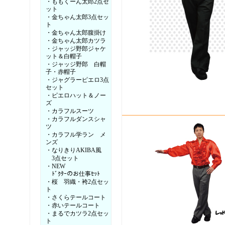
・ももくーん太郎2点セ
ット
・金ちゃん太郎3点セッ
ト
・金ちゃん太郎腹掛け
・金ちゃん太郎カツラ
・ジャッジ野郎ジャケ
ット＆白帽子
・ジャッジ野郎 白帽
子・赤帽子
・ジャグラーピエロ3点
セット
・ピエロハット＆ノー
ズ
・カラフルスーツ
・カラフルダンスシャ
ツ
・カラフル学ラン メ
ンズ
・なりきりAKIBA風
3点セット
・NEW
ﾄﾞｸﾀｰのお仕事ｾｯﾄ
・桜 羽織・袴2点セッ
ト
・さくらテールコート
・赤いテールコート
・まるでカツラ2点セッ
ト