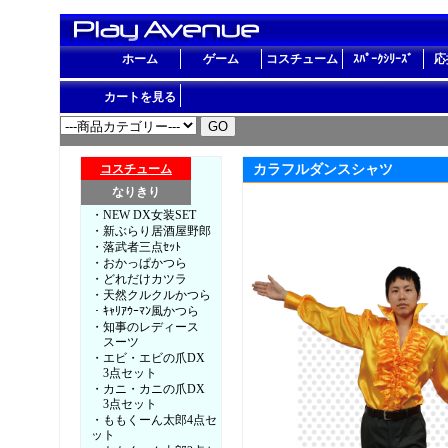
ホーム
ゲーム
コスチューム
ｽﾊﾟｰｸｼﾘｰｽﾞ
応
カートを見る
コスチューム
カラフルダンスシャツ
なりきり
・NEW DX女装SET
・新ぶらり居酒屋野郎
・落武者三点ｾｯﾄ
・おかっぱかつら
・どれだけカツラ
・天然クルクルかつら
・ｷｬﾘｱｳｰﾏﾝ風かつら
・知事のレディース
スーツ
・エビ・エビの爪DX
3点セット
・カニ・カニの爪DX
3点セット
・ももくーん太郎4点セ
ット