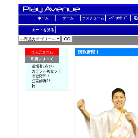
ホーム
ゲーム
コスチューム
ｽﾊﾟｰｸｼﾘｰｽﾞ
応
カートを見る
コスチューム
演歌野郎！
和風シリーズ
・道場着2点ｾｯﾄ
・カラフル袴セット
・演歌野郎！
・狂言師野郎！
・袴